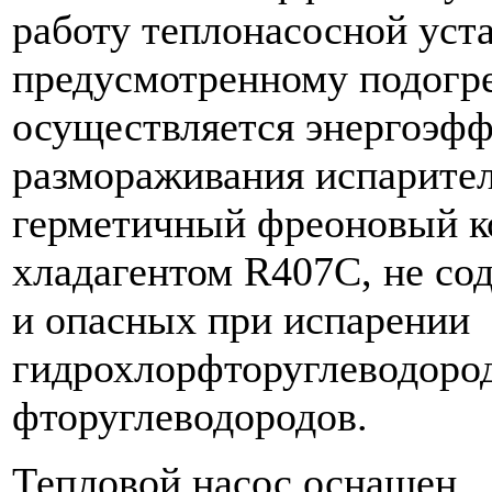
работу теплонасосной уст
предусмотренному подогр
осуществляется энергоэф
размораживания испарите
герметичный фреоновый к
хладагентом R407C, не с
и опасных при испарении
гидрохлорфторуглеводоро
фторуглеводородов.
Тепловой насос оснащен