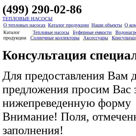
(499) 290-02-86
ТЕПЛОВЫЕ НАСОСЫ
О тепловых насосах
Каталог продукции
Наши объекты
О ко
Каталог
Тепловые насосы
Буферные емкости
Водонагр
продукции
Солнечные коллекторы
Аксессуары
Консультац
Консультация специа
Для предоставления Вам 
предложения просим Вас з
нижепреведенную форму
Внимание! Поля, отмеченн
заполнения!