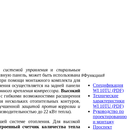
й системой управления
и
спиральным
тивную панель, может быть использована
#Функции#
 при помощи монтажного комплекта для
Спецификация
ения осуществляется на задней панели
WI 10TU (PDF)
нного крепления компрессора
.
Высокий
Технические
я с гибкими возможностями расширения
характеристики
я нескольких отопительных контуров,
WI 10TU (PDF)
лучшенной
защитой против коррозии и
Руководство по
изводительностью до 22 кВт тепла).
проектированию
ей системе отопления. Для высокой
и монтажу
троенный счетчик количества тепла
Проспект