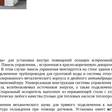
а» для установки внутри помещений оснащен
встроенно
. Панель управления, , встроенная в красно-коричневую декора
 В этом случае
панель управления
монтируется на стене здания
дключение трубопроводов для грунтовой воды и системы отопл
олированного металлического корпуса и двойного
антивибрацио
 экономайзеру. Универсальная конструкция системы управлени
ла, возобновляемых источников энергии, а также подключени
Спиральный испаритель выполнен из нержавеющей стали с у
ически любого качества (только для тепловых насосов теплопро
ения механического шума для прямого подключения к ваш
онтура охлаждения при помощи датчиков. Установка имеет
вс