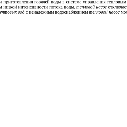
я и приготовления горячей воды в системе управления тепловы
ом низкой интенсивности потока воды,
тепловой насос
отключает
рунтовых вод
с ненадежным водоснабжением
тепловой насос
мож