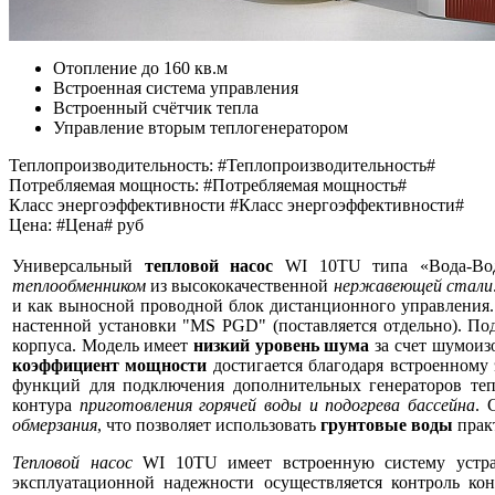
Отопление до 160 кв.м
Встроенная система управления
Встроенный счётчик тепла
Управление вторым теплогенератором
Теплопроизводительность: #Теплопроизводительность#
Потребляемая мощность: #Потребляемая мощность#
Класс энергоэффективности #Класс энергоэффективности#
Цена: #Цена# руб
Универсальный
тепловой насос
WI 10TU типа «Вода-Вод
теплообменником
из высококачественной
нержавеющей стали
и как выносной проводной блок дистанционного управления.
настенной установки "MS PGD" (поставляется отдельно). По
корпуса. Модель имеет
низкий уровень шума
за счет шумоиз
коэффициент мощности
достигается благодаря встроенному
функций для подключения дополнительных генераторов теп
контура
приготовления горячей воды и подогрева бассейна
. 
обмерзания
, что позволяет использовать
грунтовые воды
практ
Тепловой насос
WI 10TU имеет встроенную систему устран
эксплуатационной надежности осуществляется контроль к