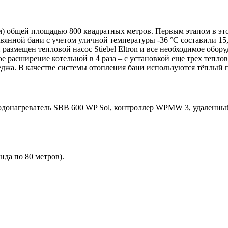
м) общей площадью 800 квадратных метров. Первым этапом в эт
янной бани с учетом уличной температуры -36 °С составили 15
размещен тепловой насос Stiebel Eltron и все необходимое обор
расширение котельной в 4 раза – с установкой еще трех тепло
еджа. В качестве системы отопления бани используются тёплый 
водонагреватель SBB 600 WP Sol, контроллер WPMW 3, удаленный
нда по 80 метров).