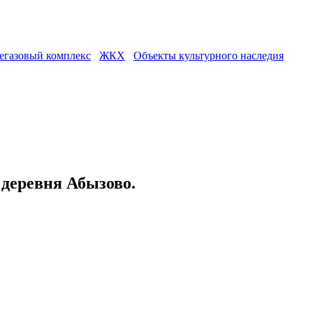
егазовый комплекс
ЖКХ
Объекты культурного наследия
 деревня Абызово.