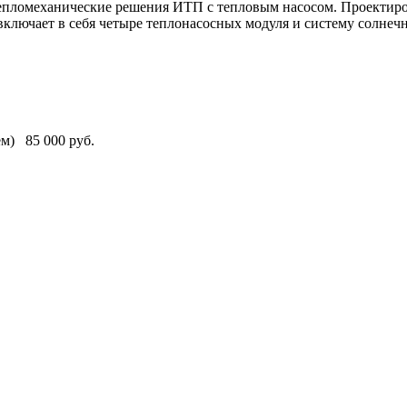
епломеханические решения ИТП с тепловым насосом. Проектиро
включает в себя четыре теплонасосных модуля и систему солнеч
ем)
85 000 руб.