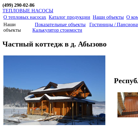
(499) 290-02-86
ТЕПЛОВЫЕ НАСОСЫ
О тепловых насосах
Каталог продукции
Наши объекты
О ко
Наши
Показательные объекты
Гостиницы / Пансион
объекты
Калькулятор стоимости
Частный коттедж в д. Абызово
Респуб