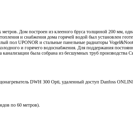
етров. Дом построен из клееного бруса толщиной 200 мм, одна
 отопления и снабжения дома горячей водой был установлен ге
плый пол UPONOR и стальные панельные радиаторы Vogel&Noot
лодного и горячего водоснабжения. Для поддержания постоянн
а канализации была собрана из бесшумных труб производства С
одонагреватель DWH 300 Opti, удаленный доступ Danfoss ONLIN
ндов по 60 метров).