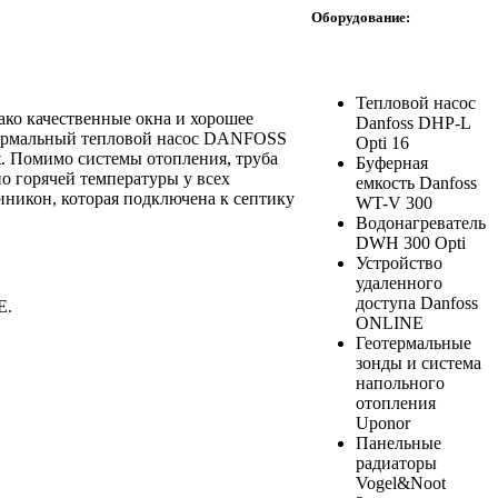
Оборудование:
Тепловой насос
ко качественные окна и хорошее
Danfoss DHP-L
отермальный тепловой насос DANFOSS
Opti 16
. Помимо системы отопления, труба
Буферная
о горячей температуры у всех
емкость Danfoss
иникон, которая подключена к септику
WT-V 300
Водонагреватель
DWH 300 Opti
Устройство
удаленного
доступа Danfoss
E.
ONLINE
Геотермальные
зонды и система
напольного
отопления
Uponor
Панельные
радиаторы
Vogel&Noot