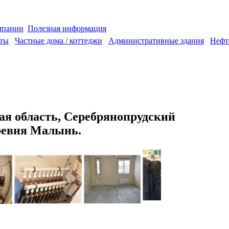
мпании
Полезная информация
аты
Частные дома / коттеджи
Административные здания
Нефт
я область, Серебрянопрудский
еревня Малынь
.