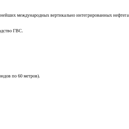
упнейших международных вертикально интегрированных нефтег
одство ГВС.
ондов по 60 метров).