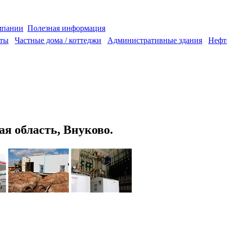
мпании
Полезная информация
аты
Частные дома / коттеджи
Административные здания
Нефт
я область, Внуково.