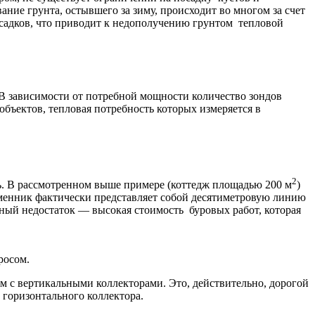
вание грунта, остывшего за зиму, происходит во многом за счет
садков, что приводит к недополучению грунтом тепловой
 В зависимости от потребной мощности количество зондов
 объектов, тепловая потребность которых измеряется в
2
ь. В рассмотренном выше примере (коттедж площадью 200 м
)
обменник фактически представляет собой десятиметровую линию
ный недостаток — высокая стоимость буровых работ, которая
росом.
 с вертикальными коллекторами. Это, действительно, дорогой
е горизонтального коллектора.