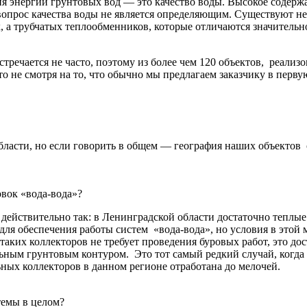
 энергии грунтовых вод — это качество воды. Высокое содержа
м, вопрос качества воды не является определяющим. Существуют
, а трубчатых теплообменников, которые отличаются значитель
встречается не часто, поэтому из более чем 120 объектов, реали
то не смотря на то, что обычно мы предлагаем заказчику в перв
бласти, но если говорить в общем — география наших объектов 
овок «вода-вода»?
то действительно так: в Ленинградской области достаточно тепл
ля обеспечения работы систем «вода-вода», но условия в этой 
таких коллекторов не требует проведения буровых работ, это д
ьным грунтовым контуром. Это тот самый редкий случай, когда 
ьных коллекторов в данном регионе отработана до мелочей.
темы в целом?