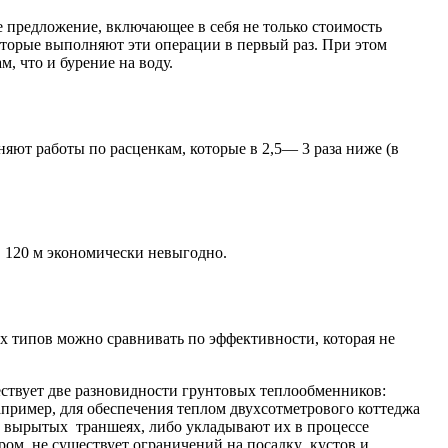
е предложение, включающее в себя не только стоимость
которые выполняют эти операции в первый раз. При этом
, что и бурение на воду.
яют работы по расценкам, которые в 2,5— 3 раза ниже (в
, 120 м экономически невыгодно.
х типов можно сравнивать по эффективности, которая не
ествует две разновидности грунтовых теплообменников:
пример, для обеспечения теплом двухсотметрового коттеджа
но вырытых траншеях, либо укладывают их в процессе
ром, не существует ограничений на посадку кустов и