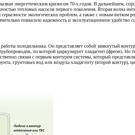
ызван энергетическим кризисом 70-х годов. В дальнейшем, спрос
жностью тепловых насосов первого поколения. Вторая волна инт
м серьезности экологических проблем, а также с новым витком 
ачительно повысило надежность и эксплуатационное удобство си
аботы холодильника. Он представляет собой замкнутый контур (
рубопроводов, по которой циркулирует хладагент (фреон). Но те
едственно связан с первым контуром системы, который представ
нта, грунтовых вод или воздуха хладагенту (второй контур), ц