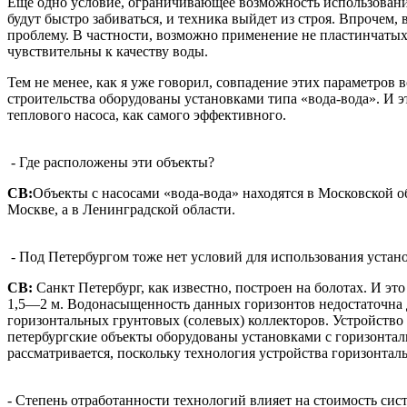
Еще одно условие, ограничивающее возможность использования
будут быстро забиваться, и техника выйдет из строя. Впроче
проблему. В частности, возможно применение не пластинчатых
чувствительны к качеству воды.
Тем не менее, как я уже говорил, совпадение этих параметров 
строительства оборудованы установками типа «вода-вода». И э
теплового насоса, как самого эффективного.
- Где расположены эти объекты?
СВ:
Объекты с насосами «вода-вода» находятся в Московской о
Москве, а в Ленинградской области.
- Под Петербургом тоже нет условий для использования устан
СВ:
Санкт Петербург, как известно, построен на болотах. И э
1,5—2 м. Водонасыщенность данных горизонтов недостаточна д
горизонтальных грунтовых (солевых) коллекторов. Устройство 
петербургские объекты оборудованы установками с горизонтал
рассматривается, поскольку технология устройства горизонтал
- Степень отработанности технологий влияет на стоимость сис