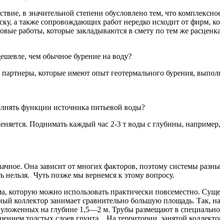
твие, в значительной степени обусловлено тем, что комплексно
пуску, а также сопровождающих работ нередко исходит от фирм, 
овые работы, которые закладываются в смету по тем же расценкам
дешевле, чем обычное бурение на воду?
 партнеры, которые имеют опыт геотермального бурения, выполн
ыполнять функции источника питьевой воды?
еняется. Поднимать каждый час 2-3 т воды с глубины, например
ачное. Она зависит от многих факторов, поэтому системы разны
ть нельзя. Чуть позже мы вернемся к этому вопросу.
ма, которую можно использовать практически повсеместно. Сущ
ный коллектор занимает сравнительно большую площадь. Так, на
б, уложенных на глубине 1,5—2 м. Трубы размещают в специаль
щением толстых слоев грунта. На территории, занятой коллекто