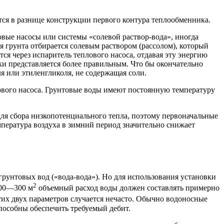
тся в разнице конструкции первого контура теплообменника.
овые насосы или системы «солевой раствор-вода», иногда
 грунта отбирается солевым раствором (рассолом), который
я через испаритель теплового насоса, отдавая эту энергию
таки представляется более правильным. Что бы окончательно
я или этиленгликоля, не содержащая соли.
лового насоса. Грунтовые воды имеют постоянную температуру
для сбора низкопотенциального тепла, поэтому первоначальные
емпература воздуха в зимний период значительно снижает
рунтовых вод («вода-вода»). Но для использования установки
2
200—300 м
объемный расход воды должен составлять примерно
тих двух параметров случается нечасто. Обычно водоносные
способны обеспечить требуемый дебит.