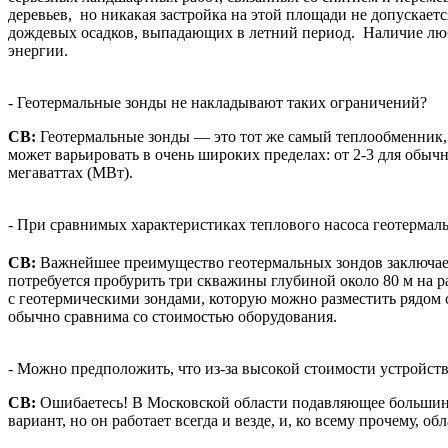
деревьев, но никакая застройка на этой площади не допускаетс
дождевых осадков, выпадающих в летний период. Наличие люб
энергии.
- Геотермальные зонды не накладывают таких ограничений?
СВ:
Геотермальные зонды — это тот же самый теплообменник, 
может варьировать в очень широких пределах: от 2-3 для обычн
мегаваттах (МВт).
- При сравнимых характеристиках теплового насоса геотермал
СВ:
Важнейшее преимущество геотермальных зондов заключает
потребуется пробурить три скважины глубиной около 80 м на 
с геотермическими зондами, которую можно разместить рядом 
обычно сравнима со стоимостью оборудования.
- Можно предположить, что из-за высокой стоимости устройст
СВ:
Ошибаетесь! В Московской области подавляющее большинс
вариант, но он работает всегда и везде, и, ко всему прочему,