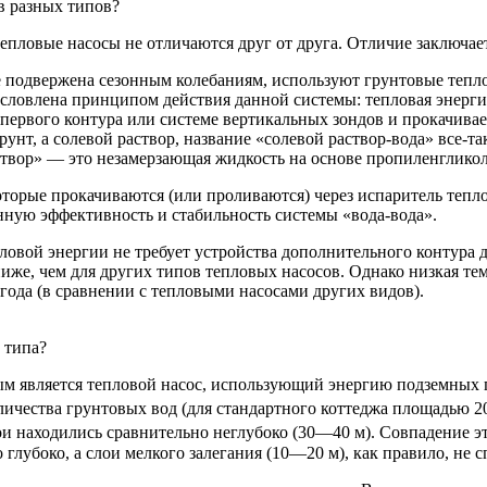
в разных типов?
пловые насосы не отличаются друг от друга. Отличие заключае
не подвержена сезонным колебаниям, используют грунтовые тепл
словлена принципом действия данной системы: тепловая энергия
рвого контура или системе вертикальных зондов и прокачиваетс
грунт, а солевой раствор, название «солевой раствор-вода» все-
аствор» — это незамерзающая жидкость на основе пропиленгликол
оторые прокачиваются (или проливаются) через испаритель теп
нную эффективность и стабильность системы «вода-вода».
ловой энергии не требует устройства дополнительного контура 
 ниже, чем для других типов тепловых насосов. Однако низкая т
года (в сравнении с тепловыми насосами других видов).
 типа?
м является тепловой насос, использующий энергию подземных г
оличества грунтовых вод (для стандартного коттеджа площадью 
ои находились сравнительно неглубоко (30—40 м). Совпадение э
глубоко, а слои мелкого залегания (10—20 м), как правило, не 