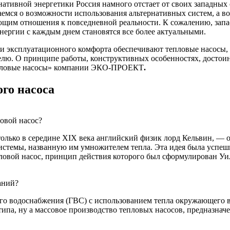
нативной энергетики Россия намного отстает от своих западны
аемся о возможности использования альтернативных систем, а в
щим отношения к повседневной реальности. К сожалению, запас
нергии с каждым днем становятся все более актуальными.
 и эксплуатационного комфорта обеспечивают тепловые насосы
лю. О принципе работы, конструктивных особенностях, достоин
Тепловые насосы» компании ЭКО-ПРОЕКТ
.
го насоса
ловой насос?
о только в середине XIX века английский физик лорд Кельвин, 
истемы, названную им умножителем тепла. Эта идея была успеш
ловой насос, принцип действия которого был сформулирован Уи
аний?
его водоснабжения (ГВС) с использованием тепла окружающего во
ипа, ну а массовое производство тепловых насосов, предназнач