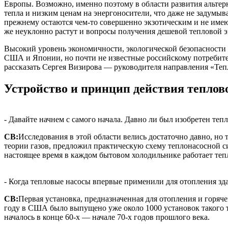
Европы. Возможно, именно поэтому в области развития альтер
тепла и низким ценам на энергоносители, что даже не задумыв
прежнему остаются чем-то совершенно экзотическим и не имею
же неуклонно растут и вопросы получения дешевой тепловой э
Высокий уровень экономичности, экологической безопасности
США и Японии, но почти не известные российскому потребите
рассказать Сергея Визирова — руководителя направления «
Устройство и принцип действия теплово
- Давайте начнем с самого начала. Давно ли был изобретен теп
СВ:
Исследования в этой области велись достаточно давно, н
теории газов, предложил практическую схему теплонасосной с
настоящее время в каждом бытовом холодильнике работает теп
- Когда тепловые насосы впервые применили для отопления зд
СВ:
Первая установка, предназначенная для отопления и горяч
году в США было выпущено уже около 1000 установок такого т
началось в конце 60-х — начале 70-х годов прошлого века.