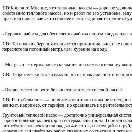
СВ:
Конечно! Мнение, что тепловые насосы — дорогое удовольс
собственно теплового насоса, но и работ по его установке, за
практика показывает, что сильнее всего «задирают» ценник бур
- Буровые работы для обеспечения работы систем «вода-вода» 
СВ:
Технология бурения отличается принципиально, и те наши
пересчете на погонный метр), чем бурение на воду.
- Могут ли геотермальные скважины по совместительству в
СВ:
Теоретически это возможно, но на практике почти не прим
- Второе место по рентабельности занимает солевой насос?
СВ:
Рентабельность — понятие достаточно сложное и неоднозн
зависит, например, от тарифов, но сравнивать их рентабельнос
Грунтовый тепловой насос — достаточно универсальная систе
горизонтальный коллектор и геотермальный зонд. Горизонталь
потребуется коллектор площадью 4-6 соток, состоящий из тру
серьезных ландшафтных работ, связанных со снятием и переме