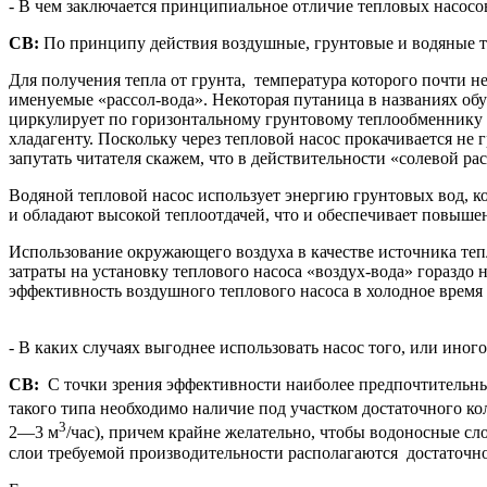
- В чем заключается принципиальное отличие тепловых насосо
СВ:
По принципу действия воздушные, грунтовые и водяные те
Для получения тепла от грунта, температура которого почти 
именуемые «рассол-вода». Некоторая путаница в названиях обу
циркулирует по горизонтальному грунтовому теплообменнику пе
хладагенту. Поскольку через тепловой насос прокачивается не 
запутать читателя скажем, что в действительности «солевой р
Водяной тепловой насос использует энергию грунтовых вод, к
и обладают высокой теплоотдачей, что и обеспечивает повыше
Использование окружающего воздуха в качестве источника теп
затраты на установку теплового насоса «воздух-вода» гораздо
эффективность воздушного теплового насоса в холодное время 
- В каких случаях выгоднее использовать насос того, или иного
СВ:
С точки зрения эффективности наиболее предпочтительны
такого типа необходимо наличие под участком достаточного к
3
2—3 м
/час), причем крайне желательно, чтобы водоносные сл
слои требуемой производительности располагаются достаточно 