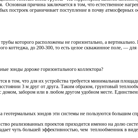
я. Основная причина заключается в том, что естественное нагре
ых построек ограничивает поступление в почву атмосферных о
трубы которого расположены не горизонтально, а вертикально.
ого коттеджа, до 200-300, то есть целое скважинное поле, — для
ьные зонды дороже горизонтального коллектора?
ся в том, что для их устройства требуется минимальная площад
расстоянии 3 м друг от друга. Таким образом, грунтовый тепло
с домом, забором или в любом другом удобном месте. Единствен
ва геотермальных зондов эти системы не пользуются большим сп
тво реализованных проектов приходится именно на долю систем
 обладает чуть большей эффективностью, чем теплообменник в вид