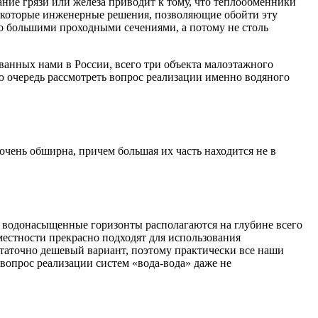
ние грязи или железа приводит к тому, что теплообменники
 некоторые инженерные решения, позволяющие обойти эту
но большими проходными сечениями, а потому не столь
зованных нами в России, всего три объекта малоэтажного
ую очередь рассмотреть вопрос реализации именно водяного
очень обширна, причем большая их часть находится не в
ые водонасыщенные горизонты располагаются на глубине всего
местности прекрасно подходят для использования
остаточно дешевый вариант, поэтому практически все наши
вопрос реализации систем «вода-вода» даже не