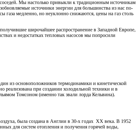
х соседей. Мы настолько привыкли к традиционным источникам
озобновляемые источники энергии для большинства из нас по-
ы газа медленно, но неуклонно снижаются, цены на газ столь
, получившие широчайшее распространение в Западной Европе,
ствах и недостатках тепловых насосов мы попросили
— один из основоположников термодинамики и кинетической
но реализована при создании холодильной техники и в
льямом Томсоном (именно так звали лорда Кельвина).
здуха, была создана в Англии в 30-х годах XX века. В 1952
енных для систем отопления и получения горячей воды,